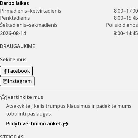
Darbo laikas
Pirmadienis–ketvirtadienis
8:00–17:00
Penktadienis
8:00–15:45
Šeštadienis–sekmadienis
Poilsio dienos
2026-08-14
8:00–14:45
DRAUGAUKIME
Sekite mus
Facebook
Instagram
Įvertinkite mus
Atsakykite į kelis trumpus klausimus ir padėkite mums
tobulinti paslaugas.
Pildyti vertinimo anketą
STEIGĖJAS