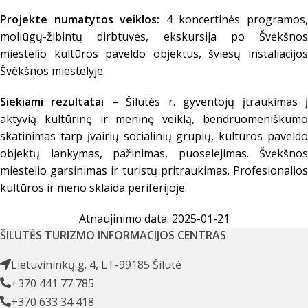
Projekte numatytos veiklos:
4 koncertinės programos
moliūgų-žibintų dirbtuvės, ekskursija po Švėkšnos
miestelio kultūros paveldo objektus, šviesų instaliacijos
Švėkšnos miestelyje.
Siekiami rezultatai
– Šilutės r. gyventojų įtraukimas 
aktyvią kultūrinę ir meninę veiklą, bendruomeniškumo
skatinimas tarp įvairių socialinių grupių, kultūros paveldo
objektų lankymas, pažinimas, puoselėjimas. Švėkšnos
miestelio garsinimas ir turistų pritraukimas. Profesionalios
kultūros ir meno sklaida periferijoje.
Atnaujinimo data: 2025-01-21
ŠILUTĖS TURIZMO INFORMACIJOS CENTRAS
Lietuvininkų g. 4, LT-99185 Šilutė
+370 441 77 785
+370 633 34 418