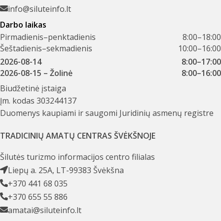
info@siluteinfo.lt
Darbo laikas
Pirmadienis–penktadienis
8:00–18:00
Šeštadienis–sekmadienis
10:00–16:00
2026-08-14
8:00–17:00
2026-08-15
– Žolinė
8:00–16:00
Biudžetinė įstaiga
Įm. kodas 303244137
Duomenys kaupiami ir saugomi Juridinių asmenų registre
TRADICINIŲ AMATŲ CENTRAS ŠVĖKŠNOJE
Šilutės turizmo informacijos centro filialas
Liepų a. 25A, LT-99383 Švėkšna
+370 441 68 035
+370 655 55 886
amatai@siluteinfo.lt