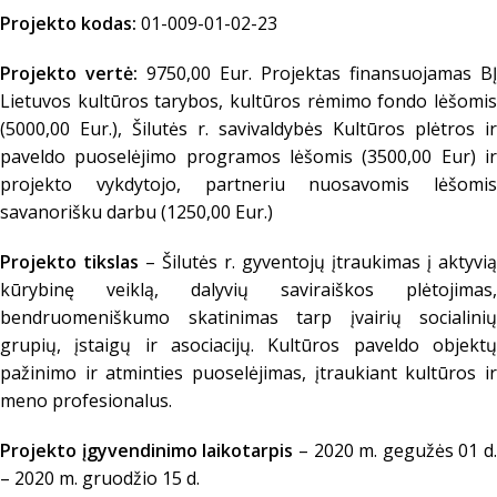
Projekto kodas:
01-009-01-02-23
Projekto vertė:
9750,00 Eur. Projektas finansuojamas BĮ
Lietuvos kultūros tarybos, kultūros rėmimo fondo lėšomis
(5000,00 Eur.), Šilutės r. savivaldybės Kultūros plėtros ir
paveldo puoselėjimo programos lėšomis (3500,00 Eur) ir
projekto vykdytojo, partneriu nuosavomis lėšomis
savanorišku darbu (1250,00 Eur.)
Projekto tikslas
– Šilutės r. gyventojų įtraukimas į aktyvią
kūrybinę veiklą, dalyvių saviraiškos plėtojimas,
bendruomeniškumo skatinimas tarp įvairių socialinių
grupių, įstaigų ir asociacijų. Kultūros paveldo objektų
pažinimo ir atminties puoselėjimas, įtraukiant kultūros ir
meno profesionalus.
Projekto įgyvendinimo laikotarpis
– 2020 m. gegužės 01 d.
– 2020 m. gruodžio 15 d.