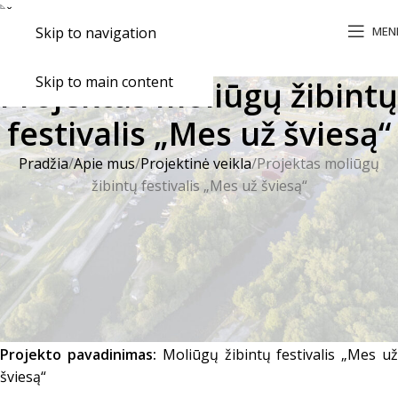
MEN
Skip to navigation
Skip to main content
Projektas moliūgų žibintų
festivalis „Mes už šviesą“
Pradžia
Apie mus
Projektinė veikla
Projektas moliūgų
žibintų festivalis „Mes už šviesą“
Projekto vykdytojas:
Šilutės turizmo informacijos centras
Partneriai:
Šilutės H. Šojaus muziejaus Švėkšno
ekspozicija, Švėkšnos „Saulės“ gimnazija, Švėkšnos
seniūnija, Šv. Apaštalo Jokūbo parapija, F. Bajoraičio
viešosios bibliotekos Švėkšnos filialas.
Projekto pavadinimas:
Moliūgų žibintų festivalis „Mes u
šviesą“