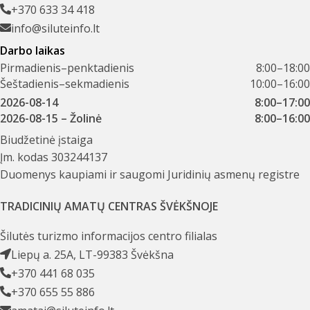
+370 633 34 418
info@siluteinfo.lt
Darbo laikas
Pirmadienis–penktadienis
8:00–18:00
Šeštadienis–sekmadienis
10:00–16:00
2026-08-14
8:00–17:00
2026-08-15
– Žolinė
8:00–16:00
Biudžetinė įstaiga
Įm. kodas 303244137
Duomenys kaupiami ir saugomi Juridinių asmenų registre
TRADICINIŲ AMATŲ CENTRAS ŠVĖKŠNOJE
Šilutės turizmo informacijos centro filialas
Liepų a. 25A, LT-99383 Švėkšna
+370 441 68 035
+370 655 55 886