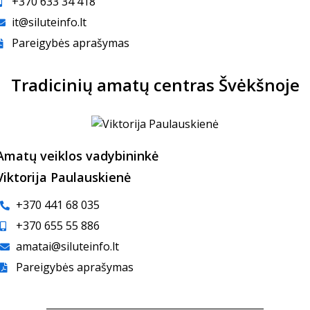
+370 633 34 418
it@siluteinfo.lt
Pareigybės aprašymas
Tradicinių amatų centras Švėkšnoje
Amatų veiklos vadybininkė
Viktorija Paulauskienė
+370 441 68 035
+370 655 55 886
amatai@siluteinfo.lt
Pareigybės aprašymas