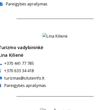
Pareigybės aprašymas
Turizmo vadybininkė
Lina Kilienė
+370 441 77 785
+370 633 34 418
turizmas@siluteinfo.lt
Pareigybės aprašymas