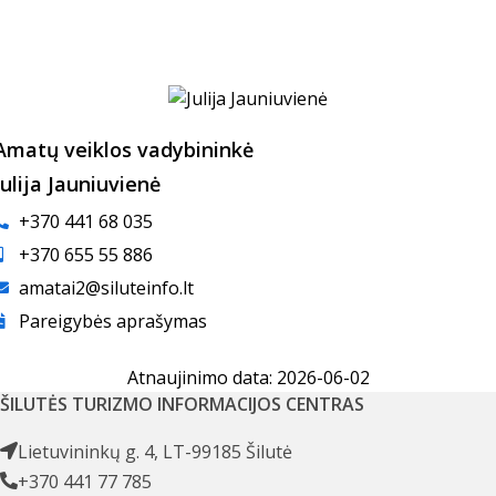
Amatų veiklos vadybininkė
Julija Jauniuvienė
+370 441 68 035
+370 655 55 886
amatai2@siluteinfo.lt
Pareigybės aprašymas
Atnaujinimo data: 2026-06-02
ŠILUTĖS TURIZMO INFORMACIJOS CENTRAS
Lietuvininkų g. 4, LT-99185 Šilutė
+370 441 77 785