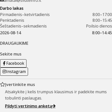
amatai@siluteinfo.lt
Darbo laikas
Pirmadienis–ketvirtadienis
8:00–17:00
Penktadienis
8:00–15:45
Šeštadienis–sekmadienis
Poilsio dienos
2026-08-14
8:00–14:45
DRAUGAUKIME
Sekite mus
Facebook
Instagram
Įvertinkite mus
Atsakykite į kelis trumpus klausimus ir padėkite mums
tobulinti paslaugas.
Pildyti vertinimo anketą