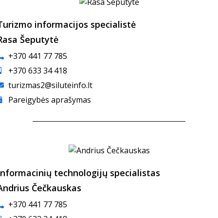
Turizmo informacijos specialistė
Rasa Šeputytė
+370 441 77 785
+370 633 34 418
turizmas2@siluteinfo.lt
Pareigybės aprašymas
Informacinių technologijų specialistas
Andrius Čečkauskas
+370 441 77 785