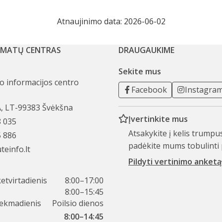
Atnaujinimo data: 2026-06-02
AMATŲ CENTRAS
DRAUGAUKIME
Sekite mus
mo informacijos centro
Facebook
Instagra
A, LT-99383 Švėkšna
Įvertinkite mus
8 035
Atsakykite į kelis trumpu
5 886
padėkite mums tobulinti 
teinfo.lt
Pildyti vertinimo anketą
etvirtadienis
8:00–17:00
8:00–15:45
sekmadienis
Poilsio dienos
8:00–14:45