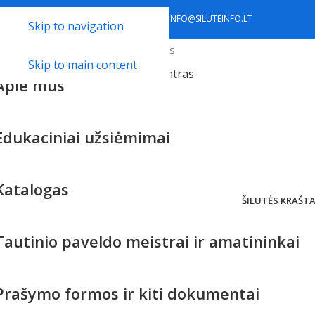
Tradicinių amatų centras
+370 441 77 785
+370 633 34 418
INFO@SILUTEINFO.LT
Skip to navigation
Pradžia
Tradicinių amatų centras
Skip to main content
Apie mus
Edukaciniai užsiėmimai
Katalogas
ŠILUTĖS KRAŠT
Tautinio paveldo meistrai ir amatininkai
Prašymo formos ir kiti dokumentai