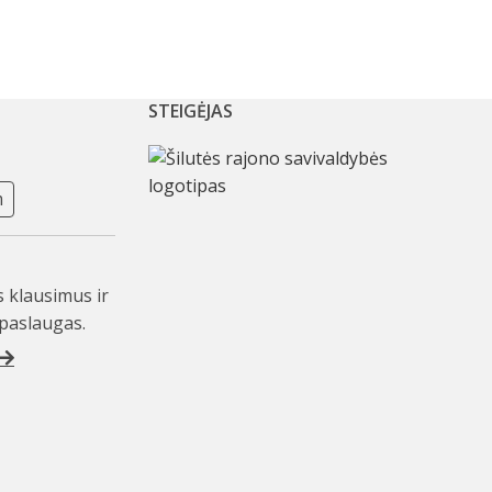
STEIGĖJAS
m
s klausimus ir
paslaugas.