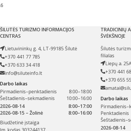
ŠILUTĖS TURIZMO INFORMACIJOS
TRADICINIŲ 
CENTRAS
ŠVĖKŠNOJE
Lietuvininkų g. 4, LT-99185 Šilutė
Šilutės turiz
filialas
+370 441 77 785
Liepų a. 25
+370 633 34 418
+370 441 6
info@siluteinfo.lt
+370 655 5
Darbo laikas
amatai@silu
Pirmadienis–penktadienis
8:00–18:00
Šeštadienis–sekmadienis
10:00–16:00
Darbo laikas
2026-08-14
8:00–17:00
Pirmadienis–k
2026-08-15
– Žolinė
8:00–16:00
Penktadienis
Šeštadienis–
Biudžetinė įstaiga
2026-08-14
Įm. kodas 303244137