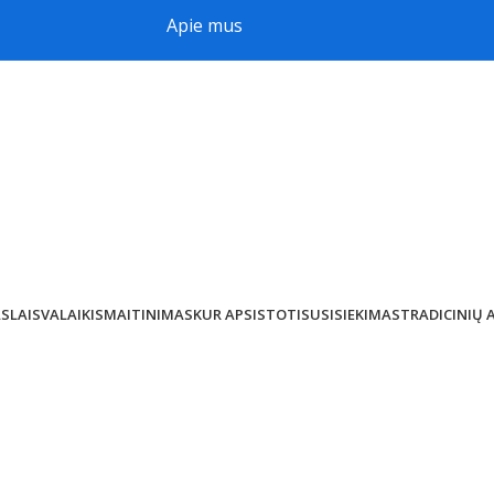
Apie mus
AS
LAISVALAIKIS
MAITINIMAS
KUR APSISTOTI
SUSISIEKIMAS
TRADICINIŲ