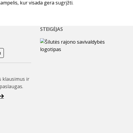
mpelis, kur visada gera sugrįžti.
STEIGĖJAS
m
s klausimus ir
paslaugas.