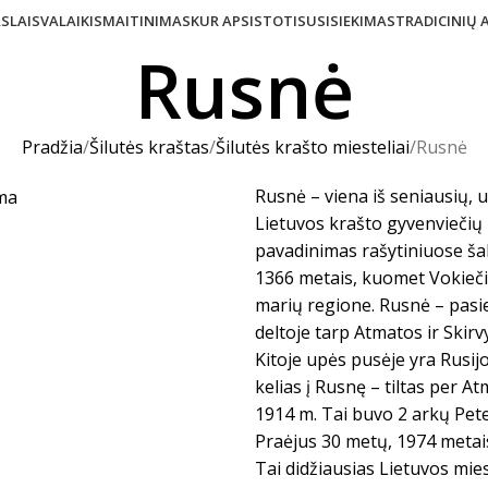
AS
LAISVALAIKIS
MAITINIMAS
KUR APSISTOTI
SUSISIEKIMAS
TRADICINIŲ
Rusnė
Pradžia
Šilutės kraštas
Šilutės krašto miesteliai
Rusnė
Rusnė – viena iš seniausių, u
Lietuvos krašto gyvenviečių
pavadinimas rašytiniuose ša
1366 metais, kuomet Vokiečių
marių regione. Rusnė – pasie
deltoje tarp Atmatos ir Skirv
Kitoje upės pusėje yra Rusijo
kelias į Rusnę – tiltas per At
1914 m. Tai buvo 2 arkų Peters
Praėjus 30 metų, 1974 metais
Tai didžiausias Lietuvos mies