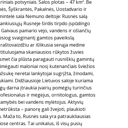
iniais potvyniais. Salos plotas – 47 km². Be
ės, Šyškrantės, Pakalnės, Uostadvario ir
ienintelė sala Nemuno deltoje: Rusnės salą
ankiusiųjų Rusnėje širdis tirpdo įspūdingo
i. Gaivaus pamario vėjo, vandens ir ošiančių
esiog svaiginantį gamtos paveikslą.
kraštovaizdžiu ar išlikusia senąja medine
i tituluojama skaniausios rūkytos žuvies
met čia plūsta paragauti rusniškių gamintų
imėgauti maloniai nosį kutenančiais šviežios
užsukę neretai lankytojai sugrįžta, žinodami,
kiami. Didžiausioje Lietuvos saloje kuriama
 darna įtraukia įvairių pomėgių turinčius
rofesionalus ir mėgėjus, ornitologus, gamtos
 ramybės bei vandens mylėtojus. Aktyvių
etrūksta – panorę gali žvejoti, plaukioti
is. Maža to, Rusnės sala yra patraukliausias
ose centras. Tai unikalus, iš visų pusių