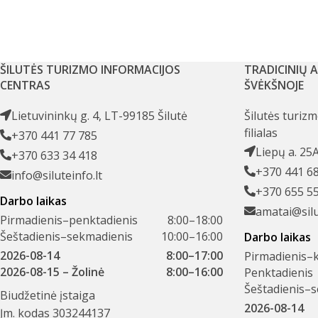
ŠILUTĖS TURIZMO INFORMACIJOS
TRADICINIŲ 
CENTRAS
ŠVĖKŠNOJE
Lietuvininkų g. 4, LT-99185 Šilutė
Šilutės turiz
filialas
+370 441 77 785
Liepų a. 25
+370 633 34 418
+370 441 6
info@siluteinfo.lt
+370 655 5
Darbo laikas
amatai@silu
Pirmadienis–penktadienis
8:00–18:00
Šeštadienis–sekmadienis
10:00–16:00
Darbo laikas
2026-08-14
8:00–17:00
Pirmadienis–k
2026-08-15
– Žolinė
8:00–16:00
Penktadienis
Šeštadienis–
Biudžetinė įstaiga
2026-08-14
Įm. kodas 303244137