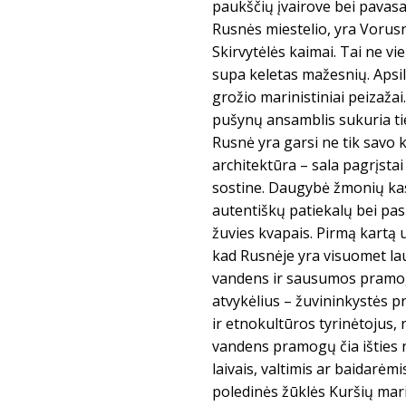
paukščių įvairove bei pavasar
Rusnės miestelio, yra Vorusn
Skirvytėlės kaimai. Tai ne v
supa keletas mažesnių. Apsil
grožio marinistiniai peizaža
pušynų ansamblis sukuria ti
Rusnė yra garsi ne tik savo 
architektūra – sala pagrįsta
sostine. Daugybė žmonių kas
autentiškų patiekalų bei pas
žuvies kvapais. Pirmą kartą 
kad Rusnėje yra visuomet lau
vandens ir sausumos pramogų
atvykėlius – žuvininkystės p
ir etnokultūros tyrinėtojus,
vandens pramogų čia išties n
laivais, valtimis ar baidarėm
poledinės žūklės Kuršių mari