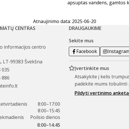
apsuptas vandens, gamtos ka
Atnaujinimo data: 2025-06-20
AMATŲ CENTRAS
DRAUGAUKIME
Sekite mus
mo informacijos centro
Facebook
Instagra
A, LT-99383 Švėkšna
Įvertinkite mus
8 035
Atsakykite į kelis trumpu
5 886
padėkite mums tobulinti 
teinfo.lt
Pildyti vertinimo anketą
etvirtadienis
8:00–17:00
8:00–15:45
sekmadienis
Poilsio dienos
8:00–14:45