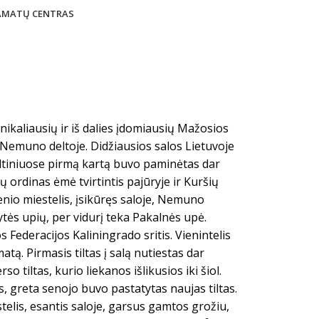
 AMATŲ CENTRAS
nikaliausių ir iš dalies įdomiausių Mažosios
 Nemuno deltoje. Didžiausios salos Lietuvoje
ltiniuose pirmą kartą buvo paminėtas dar
 ordinas ėmė tvirtintis pajūryje ir Kuršių
nio miestelis, įsikūręs saloje, Nemuno
ytės upių, per vidurį teka Pakalnės upė.
s Federacijos Kaliningrado sritis. Vienintelis
matą. Pirmasis tiltas į salą nutiestas dar
o tiltas, kurio liekanos išlikusios iki šiol.
, greta senojo buvo pastatytas naujas tiltas.
telis, esantis saloje, garsus gamtos grožiu,