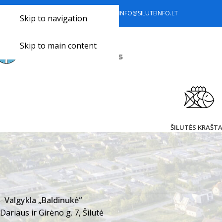
+370 441 77 785
+370 633 34 418
INFO@SILUTEINFO.LT
Skip to navigation
Skip to main content
ŠILUTĖS KRAŠT
Valgykla „Baldinukė“
Dariaus ir Girėno g. 7, Šilutė