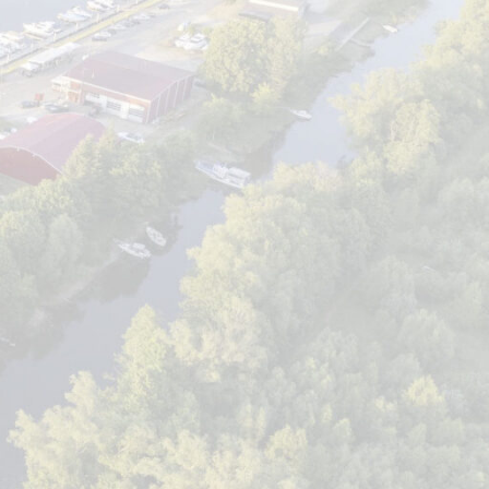
STEIGĖJAS
m
s klausimus ir
paslaugas.