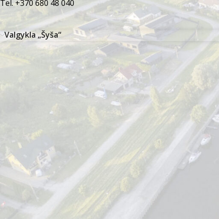
Tel. +370 680 48 040
Valgykla „Šyša“
ŠILUTĖS TURIZMO INFORMACIJOS
TRADICINIŲ 
CENTRAS
ŠVĖKŠNOJE
Lietuvininkų g. 4, LT-99185 Šilutė
Šilutės turiz
filialas
+370 441 77 785
Liepų a. 25
+370 633 34 418
+370 441 6
info@siluteinfo.lt
+370 655 5
Darbo laikas
amatai@silu
Pirmadienis–penktadienis
8:00–18:00
Šeštadienis–sekmadienis
10:00–16:00
Darbo laikas
2026-08-14
8:00–17:00
Pirmadienis–k
2026-08-15
– Žolinė
8:00–16:00
Penktadienis