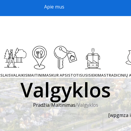
Apie mus
AS
LAISVALAIKIS
MAITINIMAS
KUR APSISTOTI
SUSISIEKIMAS
TRADICINIŲ
Valgyklos
Pradžia
Maitinimas
Valgyklos
[wpgmza i