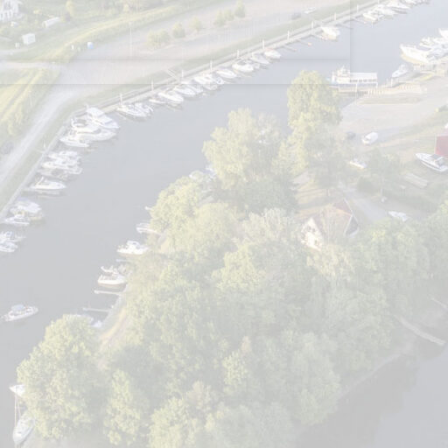
Atnaujinimo data: 2023-06-15
AMATŲ CENTRAS
DRAUGAUKIME
Sekite mus
mo informacijos centro
Facebook
Instagra
A, LT-99383 Švėkšna
Įvertinkite mus
8 035
Atsakykite į kelis trumpu
5 886
padėkite mums tobulinti 
teinfo.lt
Pildyti vertinimo anketą
etvirtadienis
8:00–17:00
8:00–15:45