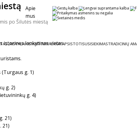
iestą
Apie
mus
mis po Šilutės miestą
s istorines lankytinas vietas.
ŠTAS
LAISVALAIKIS
MAITINIMAS
KUR APSISTOTI
SUSISIEKIMAS
TRADICINIŲ A
turistams.
s (Turgaus g. 1)
ų g. 2)
ietuvininkų g. 4)
. 21)
. 21)