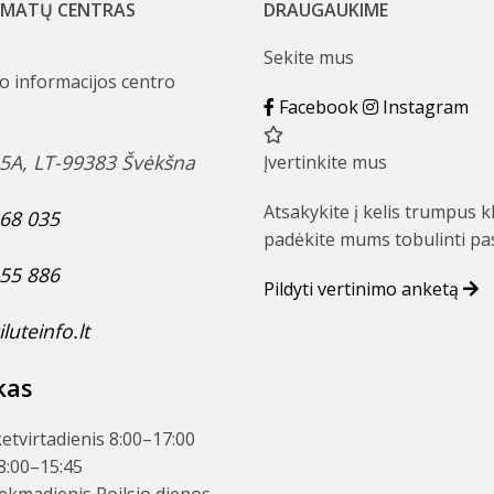
AMATŲ CENTRAS
DRAUGAUKIME
Sekite mus
mo informacijos centro
Facebook
Instagram
25A, LT-99383 Švėkšna
Įvertinkite mus
Atsakykite į kelis trumpus k
68 035
padėkite mums tobulinti pa
55 886
Pildyti vertinimo anketą
uteinfo.lt
kas
etvirtadienis
8:00–17:00
8:00–15:45