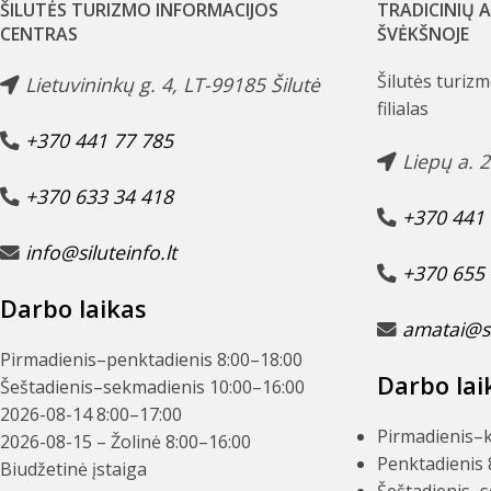
ŠILUTĖS TURIZMO INFORMACIJOS
TRADICINIŲ 
CENTRAS
ŠVĖKŠNOJE
Šilutės turiz
Lietuvininkų g. 4, LT-99185 Šilutė
filialas
+370 441 77 785
Liepų a. 
+370 633 34 418
+370 441 
info@siluteinfo.lt
+370 655 
Darbo laikas
amatai@sil
Pirmadienis–penktadienis
8:00–18:00
Darbo lai
Šeštadienis–sekmadienis
10:00–16:00
2026-08-14
8:00–17:00
Pirmadienis–k
2026-08-15
– Žolinė
8:00–16:00
Penktadienis
Biudžetinė įstaiga