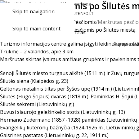
Maršrutas pėsčiomis po Šilutės m
+370 441 77 785
Skip to navigation
INFO@SILUTEINFO.LT
+370 633 34 418
Pradžia
Laisvalaikis
Maršrutai
Pėsčiomis
Maršrutas pėsčio
Skip to main content
Rekomenduojamas maršrutas pėsčiomis po Šilutės miestą.
Turizmo informacijos centre galima įsigyti leidinuką apie šia
ŠILUTĖS KRA
Trukmė – 2 valandos, apie 3 km.
Maršrutas skirtas įvairaus amžiaus grupėms ir pavieniams 
Senoji Šilutės miesto turgaus aikštė (1511 m.) ir Žuvų turgu
Šilutės siena (Klaipėdos g. 23)
Geltonas metalinis tiltas per Šyšos upę (1914 m.) (Lietuvinink
Šilutės (Hugo Šojaus) dvaras (1818 m.). Paminklas H. Šojui (L
Šilutės sekretai (Lietuvininkų g.)
Buvusi siaurojo geležinkelio stotis (Lietuvininkų g. 13)
Hermano Zudermano (1857 -1928) paminklas (Lietuvininkų g
Evangelikų liuteronų bažnyčia (1924-1926 m., Lietuvininkų g
Gaisrinės pastatas (Lietuvininkų g. 22, 1911 m.)