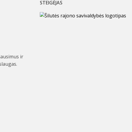
STEIGĖJAS
lausimus ir
slaugas.