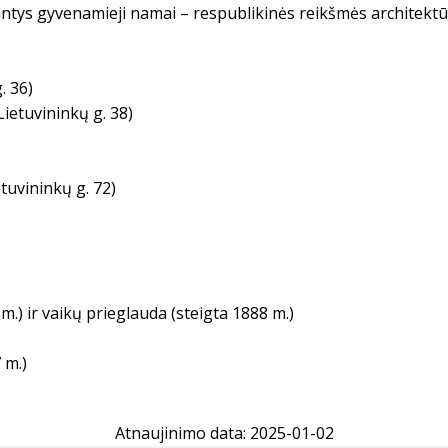
esantys gyvenamieji namai – respublikinės reikšmės architekt
. 36)
ietuvininkų g. 38)
etuvininkų g. 72)
m.) ir vaikų prieglauda (steigta 1888 m.)
 m.)
Atnaujinimo data: 2025-01-02