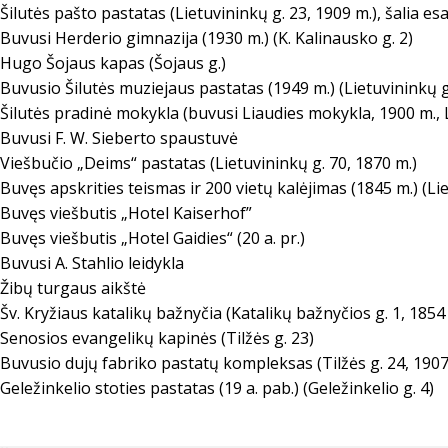
Šilutės pašto pastatas (Lietuvininkų g. 23, 1909 m.), šalia 
Buvusi Herderio gimnazija (1930 m.) (K. Kalinausko g. 2)
Hugo Šojaus kapas (Šojaus g.)
Buvusio Šilutės muziejaus pastatas (1949 m.) (Lietuvininkų g
Šilutės pradinė mokykla (buvusi Liaudies mokykla, 1900 m., L
Buvusi F. W. Sieberto spaustuvė
Viešbučio „Deims“ pastatas (Lietuvininkų g. 70, 1870 m.)
Buvęs apskrities teismas ir 200 vietų kalėjimas (1845 m.) (Li
Buvęs viešbutis „Hotel Kaiserhof”
Buvęs viešbutis „Hotel Gaidies“ (20 a. pr.)
Buvusi A. Stahlio leidykla
Žibų turgaus aikštė
Šv. Kryžiaus katalikų bažnyčia (Katalikų bažnyčios g. 1, 1854 
Senosios evangelikų kapinės (Tilžės g. 23)
Buvusio dujų fabriko pastatų kompleksas (Tilžės g. 24, 1907
Geležinkelio stoties pastatas (19 a. pab.) (Geležinkelio g. 4)