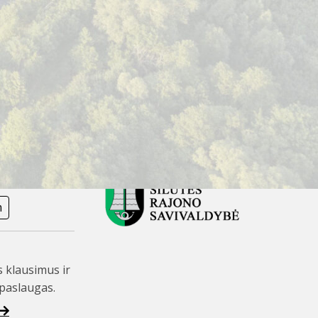
andamos žydų genocido kapinės. Čia smėlyne sovietmečiu buvo
iržo upės stūkso didelis ir legendomis apipintas Skomantų
žrašą ant Žemaičio nugaros.
STEIGĖJAS
m
s klausimus ir
paslaugas.