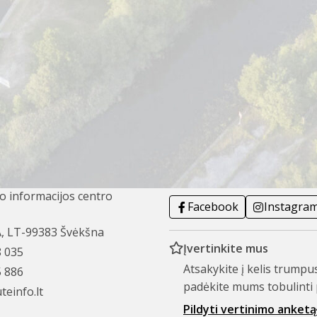
 už 2 km pasukti dešinėn į Šiaulių kaimą.
ia ir Lurdo grotos imitacija. Už tilto pasukus kairėn, sur
.
sukame kairėn ir už 9 km privažiuojame Skomantus. Už Veiv
 Prie piliakalnio yra du paminklai. Pabandykime perskaityti u
Atnaujinimo data: 2025-01-08
AMATŲ CENTRAS
DRAUGAUKIME
Sekite mus
mo informacijos centro
Facebook
Instagra
A, LT-99383 Švėkšna
Įvertinkite mus
8 035
Atsakykite į kelis trumpu
5 886
padėkite mums tobulinti 
teinfo.lt
Pildyti vertinimo anketą