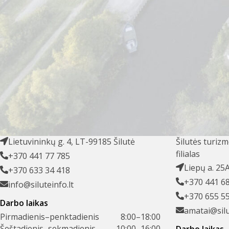
nuo Vilkėno reikia važiuoti pro malūną Ž. Naumiesčio link ir
Už 7 km pasiekiame Inkaklius, kur 1914 m. pastatyta koplyč
užkasami ir nušauti partizanai. Jiems pastatyti keli paminklai
Nuo Inkaklių iki Švėkšnos 6 km, bet prie pat miestelio pa
piliakalnis. Čia galėjo būti pagrindinė Lamatos žemės pilis.
Grįžtame į Švėkšną. Iki jos 9 km.
ŠILUTĖS TURIZMO INFORMACIJOS
TRADICINIŲ 
CENTRAS
ŠVĖKŠNOJE
Lietuvininkų g. 4, LT-99185 Šilutė
Šilutės turiz
filialas
+370 441 77 785
Liepų a. 25
+370 633 34 418
+370 441 6
info@siluteinfo.lt
+370 655 5
Darbo laikas
amatai@silu
Pirmadienis–penktadienis
8:00–18:00
Šeštadienis–sekmadienis
10:00–16:00