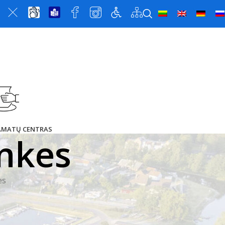
 AMATŲ CENTRAS
inkes
es
avimo priemonė – mikroautobusas arba dviračiai.
na