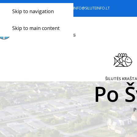
+370 441 77 785
+370 633 34 418
INFO@SILUTEINFO.LT
Skip to navigation
Skip to main content
ŠILUTĖS KRAŠT
Po Š
P
Maršrutas skirtas įvairioms grupėms, norinčioms susipažint
Maršrutas: Liepų aikštė Švėkšnoje – Gedminaičiai – Stemplė