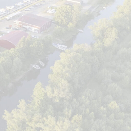
pakalbėti apie spaudos draudimo laikotarpį. Išvažiuojame
i. Susidraugavęs su Simonu Stanevičiumi ir jo paskatintas,
 universitetą, apsigyveno savo dvare Gedminaičiuose. Planavo
ėlė į Raseinius. Čia 1836 m. netikėtai mirė, savo biblioteką
globėjo paliktą biblioteką. Mirė 1848 m. Palaidotas Švėkšnos
iko psichinis ligonis.
as prelatas Kazimieras Šaulys. Vėliau žymus krikščionių
s. Deja, S. Stanevičiaus kapo vieta nežinoma, todėl rašytojui
iaus J. Rugio kapus. Iš kapinių nueisime į Vilkėno dvarą ir
akmens. Taupant laiką, galima šio objekto atsisakyti. Tuomet