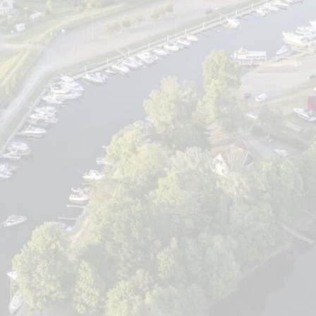
astatytas paminklas Švėkšnos knygnešiams, tad yra proga 
ietę.
 m. gimė Jurgis Pliateris, nemažai nusipelnęs mūsų kultūra
ti lituanistinę biblioteką. Būdamas 18 metų, baigė Vilniaus
. 1834 m. išrinktas Raseinių pavieto bajorų maršalka, persik
ių dvarą pas Kazimierą Pliaterį.
tas, kuriame rašytojas išgyveno 12 metų ir prižiūrėjo savo 
 žmonai ir sūnui Teodorui, kuris vėliau, nukritęs nuo arklio, l
 vietą, kur 1872 m. gimė Vasario 16-sios akto signatar
 Jurgio Pliaterio, jo brolio Kazimiero ir sūnaus Teodoro kapu
surasti ir kalbininko M. Miežinio bei knygnešių organizator
 eiti apie 200 m iki Ašvos upės ir nusileisti prie Didžiojo 