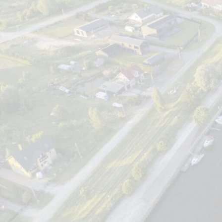
Maršruto ilgis – 60 km.
Maršruto trukmė – 3 val. mikroautobusu, 6 val. dviračiais.
Maršrutą pradedame iš centrinės Liepų aikštės, kur bus p
Gedminaičių gatve ir už 4 km pasiekiame Gedminaičių dvarav
Gedminaičių dvaro pastatų nebelikę, tačiau būtent čia 1810
J.Pliateris ėmė tyrinėti lietuvių kalbą ir literatūrą, kaup
įsteigti spaustuvę ir, platindamas knygeles, šviesti žmones
užrašęs S. Stanevičiui, kuris po jo mirties persikėlė į Stempl
Iki Stemplių dvaro 10 km. Čia tebestovi medinis dvaro pasta
kapinėse. Biblioteka buvo grąžinta į Gedminaičius J. Pliaterio
Stemplėse būtina aplankyti dar vieną objektą – sodybos
demokratų veikėjas, Kauno universiteto profesorius.
Nuo Stemplių iki Vilkėno kapinių 12 km. Čia reikia susirasti
pastatytas paminklas ant simbolinio kapo. Kapinėse galima 
parką, o iš ten galima įsukti į kelią, vedantį į Vilkų Kampą.
Iki Vilkų Kampo kaimo 3 km. Palikus autobusą, teks pėsčiomis