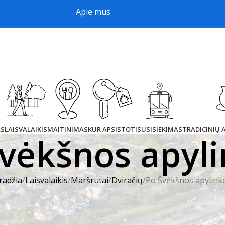
Apie mus
AS
LAISVALAIKIS
MAITINIMAS
KUR APSISTOTI
SUSISIEKIMAS
TRADICINIŲ
vėkšnos apyl
radžia
Laisvalaikis
Maršrutai
Dviračių
Po Švėkšnos apylink
i su Švėkšnos apylinkių istorija ir gamtos paminklais. Keli
s – Vilkėnas – Vilkų Kampas – Inkakliai – Skomantai – Švėkš