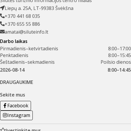
Šilutės turizmo informacijos centro filialas
Liepų a. 25A, LT-99383 Švėkšna
+370 441 68 035
+370 655 55 886
amatai@siluteinfo.lt
Darbo laikas
Pirmadienis–ketvirtadienis
8:00–17:00
Penktadienis
8:00–15:45
Šeštadienis–sekmadienis
Poilsio dienos
2026-08-14
8:00–14:45
DRAUGAUKIME
Sekite mus
Facebook
Instagram
Įvertinkite mus