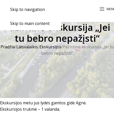
MEN
Skip to navigation
Skip to main content
Pažintinė ekskursija „Jei
tu bebro nepažįsti“
Pradžia
Laisvalaikis
Ekskursijos
Pažintinė ekskursija „Jei tu
bebro nepažįsti“
Ekskursijos metu keliausite pažintiniu taku Vilkų Kampo
kaime, Švėkšnos seniūnijoje, o jame susipažinsite su
stambiausiais Lietuvos graužikais- bebrais. Sužinosite ir
pamatysite, ką bebrai veikia visus metus, bei dar daug
įdomių dalykų iš aktyvaus bebrų gyvenimo. O svarbiausia
patirsite, kad bebrai- labai šaunūs kaimynai.
Ekskursijos metu jus lydės gamtos gidė Agnė.
Ekskursijos trukmė – 1 valanda.