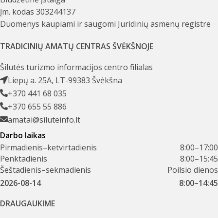
Įm. kodas 303244137
Duomenys kaupiami ir saugomi Juridinių asmenų registre
TRADICINIŲ AMATŲ CENTRAS ŠVĖKŠNOJE
Šilutės turizmo informacijos centro filialas
Liepų a. 25A, LT-99383 Švėkšna
+370 441 68 035
+370 655 55 886
amatai@siluteinfo.lt
Darbo laikas
Pirmadienis–ketvirtadienis
8:00–17:00
Penktadienis
8:00–15:45
Šeštadienis–sekmadienis
Poilsio dienos
2026-08-14
8:00–14:45
DRAUGAUKIME