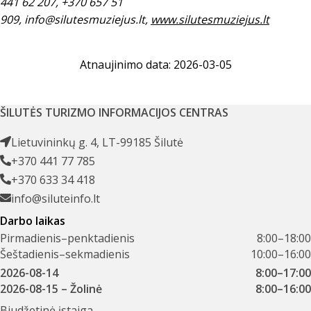
441 62 207, +370 657 51
909,
info@silutesmuziejus.lt
,
www.silutesmuziejus.lt
Atnaujinimo data: 2026-03-05
ŠILUTĖS TURIZMO INFORMACIJOS CENTRAS
Lietuvininkų g. 4, LT-99185 Šilutė
+370 441 77 785
+370 633 34 418
info@siluteinfo.lt
Darbo laikas
Pirmadienis–penktadienis
8:00–18:00
Šeštadienis–sekmadienis
10:00–16:00
2026-08-14
8:00–17:00
2026-08-15
– Žolinė
8:00–16:00
Biudžetinė įstaiga