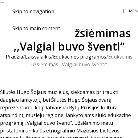
MEN
Skip to navigation
Skip to main content
Edukacinis užsiėmimas
,,Valgiai buvo šventi“
Pradžia
Laisvalaikis
Edukacinės programos
Edukacinis
užsiėmimas ,,Valgiai buvo šventi“
Šilutės Hugo Šojaus muziejus, siekdamas pritraukti
daugiau lankytojų bei Šilutės Hugo Šojaus dvarą
reprezentuoti, kaip labiausiai Rytų Prūsijos kultūrą
atspindintį muziejų regione, lankytojams siūlo edukacinę
programą „Valgiai buvo šventi“. Užsiėmimo metu
pristatomi unikalūs etnografinio Mažosios Lietuvos