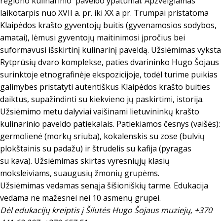
regiono kulinarinio paveldo ypatumai. Apžvelgiamas
laikotarpis nuo XVII a. pr. iki XX a pr. Trumpai pristatoma
Klaipėdos krašto gyventojų buitis (gyvenamosios sodybos,
amatai), lėmusi gyventojų maitinimosi įpročius bei
suformavusi išskirtinį kulinarinį paveldą. Užsiėmimas vyksta
Rytprūsių dvaro komplekse, paties dvarininko Hugo Šojaus
surinktoje etnografinėje ekspozicijoje, todėl turime puikias
galimybes pristatyti autentiškus Klaipėdos krašto buities
daiktus, supažindinti su kiekvieno jų paskirtimi, istorija.
Užsiėmimo metu dalyviai vaišinami lietuvininkų krašto
kulinarinio paveldo patiekalais. Patiekiamos česnys (vaišės):
germolienė (morkų sriuba), kokalenskis su zose (bulvių
plokštainis su padažu) ir štrudelis su kafija (pyragas
su kava). Užsiėmimas skirtas vyresniųjų klasių
moksleiviams, suaugusių žmonių grupėms.
Užsiėmimas vedamas senąja šišioniškių tarme. Edukacija
vedama ne mažesnei nei 10 asmenų grupei.
Dėl edukacijų kreiptis į Šilutės Hugo Šojaus muziejų, +370