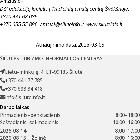
Amžius 8+
Dėl edukacijų kreiptis į Tradicinių amatų centrą Švėkšnoje,
+370 441 68 035,
+370 655 55 886,
amatai@siluteinfo.lt
,
www.siluteinfo.lt
Atnaujinimo data: 2026-03-05
ŠILUTĖS TURIZMO INFORMACIJOS CENTRAS
Lietuvininkų g. 4, LT-99185 Šilutė
+370 441 77 785
+370 633 34 418
info@siluteinfo.lt
Darbo laikas
Pirmadienis–penktadienis
8:00–18:00
Šeštadienis–sekmadienis
10:00–16:00
2026-08-14
8:00–17:00
2026-08-15
– Žolinė
8:00–16:00