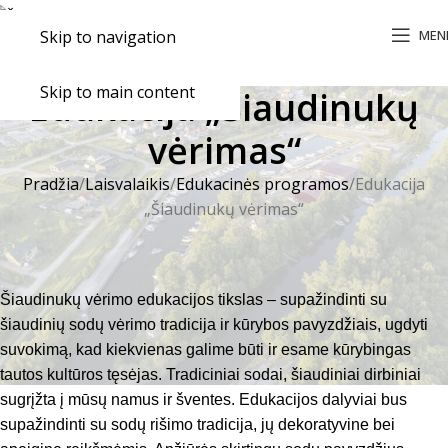
MEN
Skip to navigation
Skip to main content
Edukacija „Šiaudinukų
vėrimas“
Pradžia
Laisvalaikis
Edukacinės programos
Edukacija
„Šiaudinukų vėrimas“
Šiaudinukų vėrimo edukacijos tikslas – supažindinti su
šiaudinių sodų vėrimo tradicija ir kūrybos pavyzdžiais, ugdyti
suvokimą, kad kiekvienas galime būti ir esame kūrybingas
tautos kultūros tęsėjas. Tradiciniai sodai, šiaudiniai dirbiniai
sugrįžta į mūsų namus ir šventes. Edukacijos dalyviai bus
supažindinti su sodų rišimo tradicija, jų dekoratyvine bei