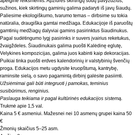
apeigine reikšmėmis. Apžiūrės skirtingų sodų pavyzdžius,
sužinos, kiek skirtingų gaminių galima padaryti iš javų šiaudų.
Paliesime ekologiškumo, tvarumo temas – dirbsime su tokia
natūralia, draugiška gamtai medžiaga. Edukacijoje iš paruoštų
gamtinių medžiagų dalyviai gamins pasirinktus šiaudinukus.
Pagal sudėtingumo lygį pasirinks ir suvers įvairius reketukus,
žvaigždeles. Šiaudinukais galima puošti Kalėdinę eglutę,
Velykines kompozicijas, galima juos kabinti kaip dekoracijas.
Puikiai tinka puošti erdves kalendorinių ir valstybinių švenčių
proga. Edukacijos metu ugdysite kruopštumą, kantrybę,
raminsite sielą, o savo pagamintą dirbinį galėsite pasiimti.
Užsiėmimai gali būti integruoti į pamokas, teminius
susibūrimus, renginius.
Paslauga teikiama ir pagal kultūrinės edukacijos sistemą.
Trukmė apie 1,5 val.
Kaina 5 € asmeniui. Mažesnei nei 10 asmenų grupei kaina 50
€
Žmonių skaičius 5–25 asm.