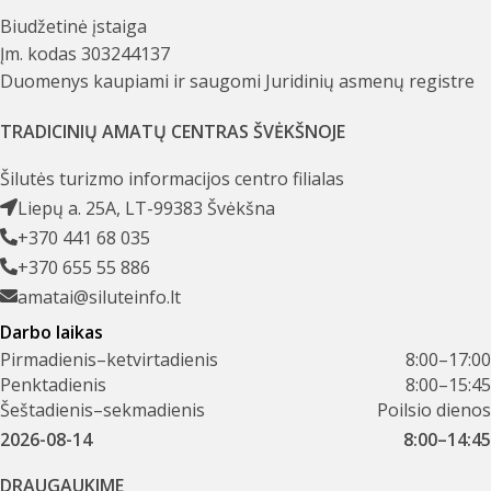
Biudžetinė įstaiga
Įm. kodas 303244137
Duomenys kaupiami ir saugomi Juridinių asmenų registre
TRADICINIŲ AMATŲ CENTRAS ŠVĖKŠNOJE
Šilutės turizmo informacijos centro filialas
Liepų a. 25A, LT-99383 Švėkšna
+370 441 68 035
+370 655 55 886
amatai@siluteinfo.lt
Darbo laikas
Pirmadienis–ketvirtadienis
8:00–17:00
Penktadienis
8:00–15:45
Šeštadienis–sekmadienis
Poilsio dienos
2026-08-14
8:00–14:45
DRAUGAUKIME