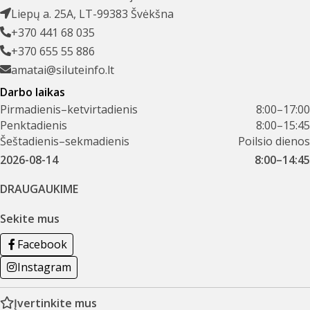
Liepų a. 25A, LT-99383 Švėkšna
+370 441 68 035
+370 655 55 886
amatai@siluteinfo.lt
Darbo laikas
Pirmadienis–ketvirtadienis
8:00–17:00
Penktadienis
8:00–15:45
Šeštadienis–sekmadienis
Poilsio dienos
2026-08-14
8:00–14:45
DRAUGAUKIME
Sekite mus
Facebook
Instagram
Įvertinkite mus