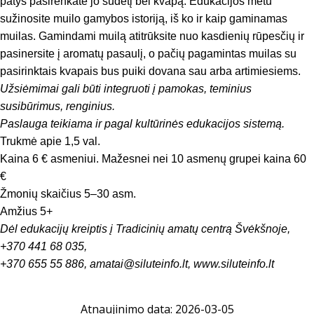
patys pasirenkate jo sudėtį bei kvapą. Edukacijos metu
sužinosite muilo gamybos istoriją, iš ko ir kaip gaminamas
muilas. Gamindami muilą atitrūksite nuo kasdienių rūpesčių ir
pasinersite į aromatų pasaulį, o pačių pagamintas muilas su
pasirinktais kvapais bus puiki dovana sau arba artimiesiems.
Užsiėmimai gali būti integruoti į pamokas, teminius
susibūrimus, renginius.
Paslauga teikiama ir pagal kultūrinės edukacijos sistemą.
Trukmė apie 1,5 val.
Kaina 6 € asmeniui. Mažesnei nei 10 asmenų grupei kaina 60
€
Žmonių skaičius 5–30 asm.
Amžius 5+
Dėl edukacijų kreiptis į Tradicinių amatų centrą Švėkšnoje,
+370 441 68 035,
+370 655 55 886,
amatai@siluteinfo.lt
,
www.siluteinfo.lt
Atnaujinimo data: 2026-03-05