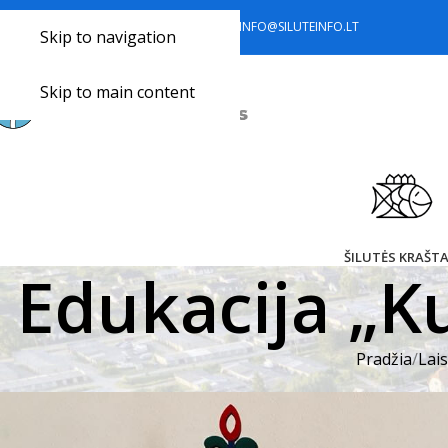
+370 441 77 785
+370 633 34 418
INFO@SILUTEINFO.LT
Skip to navigation
Skip to main content
ŠILUTĖS KRAŠT
Edukacija „K
Pradžia
Lais