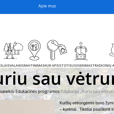
Apie mus
AS
LAISVALAIKIS
MAITINIMAS
KUR APSISTOTI
SUSISIEKIMAS
TRADICINIŲ
uriu sau vėtr
valaikis
Edukacinės programos
Edukacija „Kuriu sau vėtru
Kuršių vėtrungėmis buvo žymim
– kurėnai. Tiksliai paaiškinti