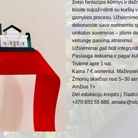
žvejo fantazijos kūrinys ir da
būsite supažindinti su kuršių v
gamybos procesu. Užsiėmimo m
dekoruosite savo norimomis sp
unikalus suvenyras – įdomi d
vėtrungę pasiima atminimui.
Užsiėmimai gali būti integruot
Paslauga teikiama ir pagal kul
Trukmė apie 1 val.
Kaina 7 € asmeniui. Mažesnei
Žmonių skaičius nuo 5–30 as
Amžius 7+
Dėl edukacijų kreiptis į Trad
+370 655 55 886,
amatai@silut