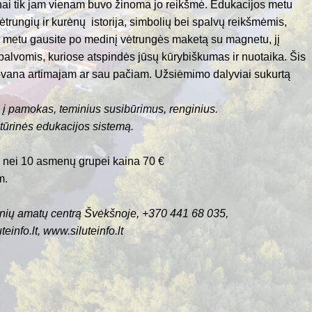
žnai tik jam vienam buvo žinoma jo reikšmė. Edukacijos metu
ėtrungių ir kurėnų istorija, simbolių bei spalvų reikšmėmis,
etu gausite po medinį vėtrungės maketą su magnetu, jį
alvomis, kuriose atspindės jūsų kūrybiškumas ir nuotaika. Šis
ovana artimajam ar sau pačiam. Užsiėmimo dalyviai sukurtą
i į pamokas, teminius susibūrimus, renginius.
tūrinės edukacijos sistemą.
 nei 10 asmenų grupei kaina 70 €
m.
icinių amatų centrą Švėkšnoje, +370 441 68 035,
einfo.lt
,
www.siluteinfo.lt