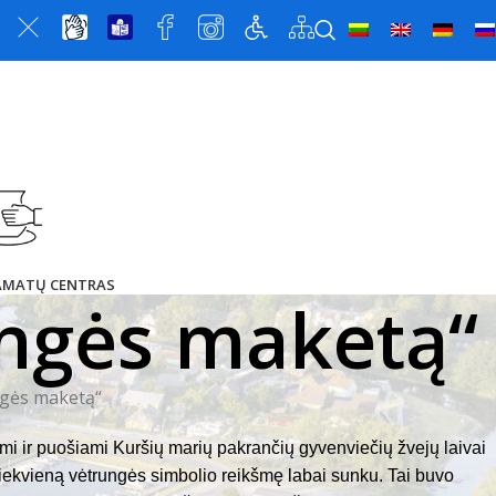
 AMATŲ CENTRAS
ungės maketą“
ngės maketą“
i ir puošiami Kuršių marių pakrančių gyvenviečių žvejų laivai
 kiekvieną vėtrungės simbolio reikšmę labai sunku. Tai buvo