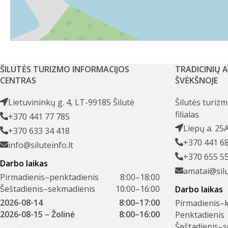
ŠILUTĖS TURIZMO INFORMACIJOS
TRADICINIŲ 
CENTRAS
ŠVĖKŠNOJE
Lietuvininkų g. 4, LT-99185 Šilutė
Šilutės turiz
filialas
+370 441 77 785
Liepų a. 25
+370 633 34 418
+370 441 6
info@siluteinfo.lt
+370 655 5
Darbo laikas
amatai@silu
Pirmadienis–penktadienis
8:00–18:00
Šeštadienis–sekmadienis
10:00–16:00
Darbo laikas
2026-08-14
8:00–17:00
Pirmadienis–k
2026-08-15
– Žolinė
8:00–16:00
Penktadienis
Šeštadienis–