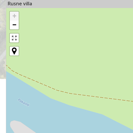
Rusne villa
+
−