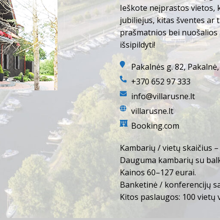
Ieškote neįprastos vietos, 
jubiliejus, kitas šventes ar
prašmatnios bei nuošalios 
išsipildyti!
Pakalnės g. 82, Pakalnė, Š
+370 652 97 333
info@villarusne.lt
villarusne.lt
Booking.com
Kambarių / vietų skaičius – 
Dauguma kambarių su balkon
Kainos 60–127 eurai.
Banketinė / konferencijų sa
Kitos paslaugos: 100 vietų 