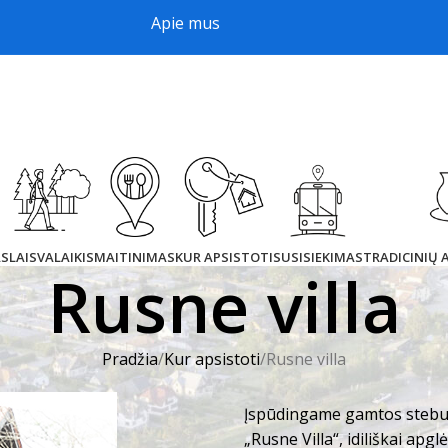
Apie mus
AS
LAISVALAIKIS
MAITINIMAS
KUR APSISTOTI
SUSISIEKIMAS
TRADICINIŲ
Rusne villa
Pradžia
Kur apsistoti
Rusne villa
Įspūdingame gamtos stebuk
„Rusne Villa“, idiliškai ap