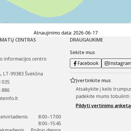
Atnaujinimo data: 2026-06-17
AMATŲ CENTRAS
DRAUGAUKIME
Sekite mus
mo informacijos centro
Facebook
Instagra
A, LT-99383 Švėkšna
Įvertinkite mus
8 035
Atsakykite į kelis trumpu
5 886
padėkite mums tobulinti 
teinfo.lt
Pildyti vertinimo anketą
etvirtadienis
8:00–17:00
8:00–15:45
sekmadienis
Poilsio dienos