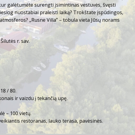
kur galėtumėte surengti įsimintinas vestuvės, švęsti
 tiesiog nuostabiai praleisti laiką? Trokštate įspūdingos,
atmosferos? „Rusne Villa” – tobula vieta Jūsų norams
ilutės r. sav.
18 / 80.
ais ir vaizdu į tekančią upę.
lė – 100 vietų.
veikiantis restoranas, lauko terasa, pavėsinės.