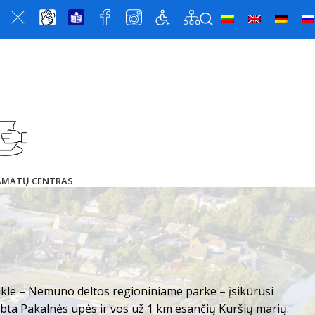
 AMATŲ CENTRAS
le – Nemuno deltos regioniniame parke – įsikūrusi
glėbta Pakalnės upės ir vos už 1 km esančių Kuršių marių.