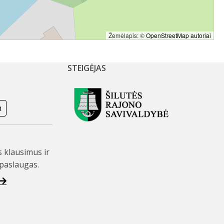
Žemėlapis: ©
OpenStreetMap autoriai
STEIGĖJAS
m
s klausimus ir
paslaugas.