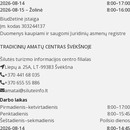
2026-08-14
8:00–17:00
2026-08-15
– Žolinė
8:00–16:00
Biudžetinė įstaiga
Įm. kodas 303244137
Duomenys kaupiami ir saugomi Juridinių asmenų registre
TRADICINIŲ AMATŲ CENTRAS ŠVĖKŠNOJE
Šilutės turizmo informacijos centro filialas
Liepų a. 25A, LT-99383 Švėkšna
+370 441 68 035
+370 655 55 886
amatai@siluteinfo.lt
Darbo laikas
Pirmadienis–ketvirtadienis
8:00–17:00
Penktadienis
8:00–15:45
Šeštadienis–sekmadienis
Poilsio dienos
2026-08-14
8:00–14:45