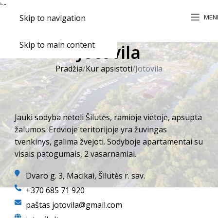
MEN
Skip to navigation
Skip to main content
Jotovila
Pradžia
Kur apsistoti
Jotovila
Jauki sodyba netoli Šilutės, ramioje vietoje, apsupta
žalumos. Erdvioje teritorijoje yra žuvingas
tvenkinys, galima žvejoti. Sodyboje apartamentai su
visais patogumais, 2 vasarnamiai.
Dvaro g. 3, Macikai, Šilutės r. sav.
+370 685 71 920
paštas jotovila@gmail.com