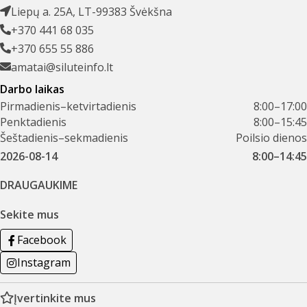
Liepų a. 25A, LT-99383 Švėkšna
+370 441 68 035
+370 655 55 886
amatai@siluteinfo.lt
Darbo laikas
Pirmadienis–ketvirtadienis
8:00–17:00
Penktadienis
8:00–15:45
Šeštadienis–sekmadienis
Poilsio dienos
2026-08-14
8:00–14:45
DRAUGAUKIME
Sekite mus
Facebook
Instagram
Įvertinkite mus