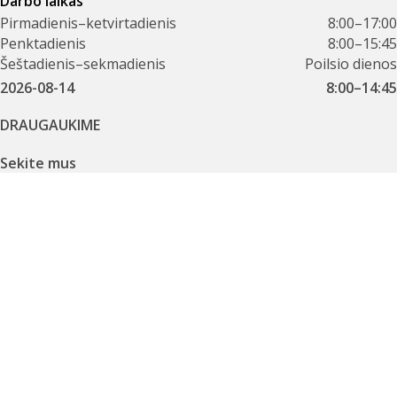
Darbo laikas
Pirmadienis–ketvirtadienis
8:00–17:00
Penktadienis
8:00–15:45
Šeštadienis–sekmadienis
Poilsio dienos
2026-08-14
8:00–14:45
DRAUGAUKIME
Sekite mus
Facebook
Instagram
Įvertinkite mus
Atsakykite į kelis trumpus klausimus ir padėkite mums
tobulinti paslaugas.
Pildyti vertinimo anketą
STEIGĖJAS