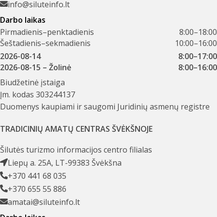
info@siluteinfo.lt
Darbo laikas
Pirmadienis–penktadienis
8:00–18:00
Šeštadienis–sekmadienis
10:00–16:00
2026-08-14
8:00–17:00
2026-08-15
– Žolinė
8:00–16:00
Biudžetinė įstaiga
Įm. kodas 303244137
Duomenys kaupiami ir saugomi Juridinių asmenų registre
TRADICINIŲ AMATŲ CENTRAS ŠVĖKŠNOJE
Šilutės turizmo informacijos centro filialas
Liepų a. 25A, LT-99383 Švėkšna
+370 441 68 035
+370 655 55 886
amatai@siluteinfo.lt