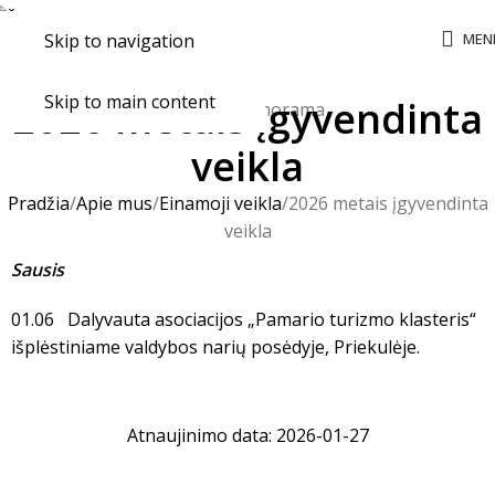
MEN
Skip to navigation
Skip to main content
2026 metais įgyvendinta
veikla
Pradžia
Apie mus
Einamoji veikla
2026 metais įgyvendinta
veikla
Sausis
01.06 Dalyvauta asociacijos „Pamario turizmo klasteris“
išplėstiniame valdybos narių posėdyje, Priekulėje.
Atnaujinimo data: 2026-01-27