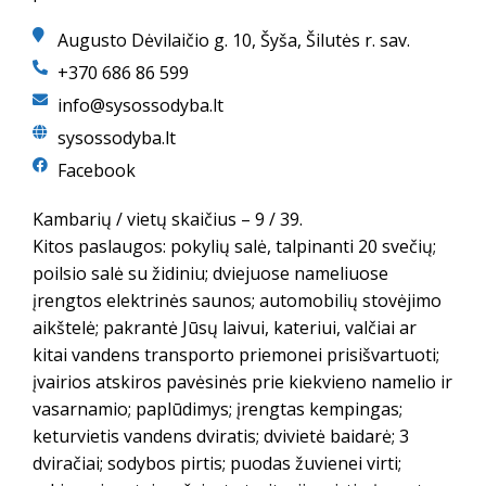
Augusto Dėvilaičio g. 10, Šyša, Šilutės r. sav.
+370 686 86 599
info@sysossodyba.lt
sysossodyba.lt
Facebook
Kambarių / vietų skaičius – 9 / 39.
Kitos paslaugos: pokylių salė, talpinanti 20 svečių;
poilsio salė su židiniu; dviejuose nameliuose
įrengtos elektrinės saunos; automobilių stovėjimo
aikštelė; pakrantė Jūsų laivui, kateriui, valčiai ar
kitai vandens transporto priemonei prisišvartuoti;
įvairios atskiros pavėsinės prie kiekvieno namelio ir
vasarnamio; paplūdimys; įrengtas kempingas;
keturvietis vandens dviratis; dvivietė baidarė; 3
dviračiai; sodybos pirtis; puodas žuvienei virti;