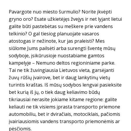
Pavargote nuo miesto šurmulio? Norite įkvėpti
gryno oro? Esate užkietėjęs žvejys ir net lyjant lietui
galite būti pastebėtas su meškere prie vandens
telkinio? O gal tiesiog planuojate vasaros
atostogas ir nežinote, kur jas praleisti? Mes
siūlome Jums pailsėti arba surengti šventę mūsų
sodyboje, įsikūrusioje nuostabiame gamtos
kampelyje – Nemuno deltos regioniniame parke.
Tai ne tik žuvingiausia Lietuvos vieta, garsėjanti
žuvų rūšių įvairove, bet ir daug lankytinų vietų
turintis kraštas. Iš mūsų sodybos lengvai pasieksite
bet kurią iš jų, o tiek daug keliavimo būdų
tikriausiai nerasite jokiame kitame regione: galite
keliauti ne tik visiems įprasta transporto priemone
automobiliu, bet ir dviračiais, motociklais, pačiomis
įvairiausiomis vandens transporto priemonėmis ar
pėsčiomis.