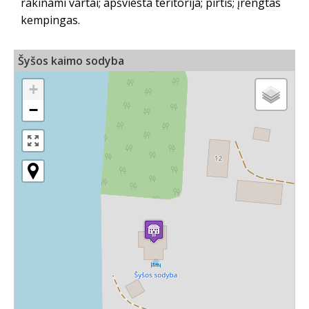
rakinami vartai; apšviesta teritorija; pirtis; įrengtas
kempingas.
Šyšos kaimo sodyba
+
−