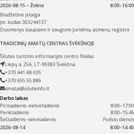
2026-08-15
– Žolinė
8:00–16:00
Biudžetinė įstaiga
Įm. kodas 303244137
Duomenys kaupiami ir saugomi Juridinių asmenų registre
TRADICINIŲ AMATŲ CENTRAS ŠVĖKŠNOJE
Šilutės turizmo informacijos centro filialas
Liepų a. 25A, LT-99383 Švėkšna
+370 441 68 035
+370 655 55 886
amatai@siluteinfo.lt
Darbo laikas
Pirmadienis–ketvirtadienis
8:00–17:00
Penktadienis
8:00–15:45
Šeštadienis–sekmadienis
Poilsio dienos
2026-08-14
8:00–14:45