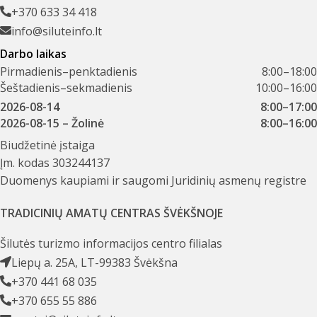
+370 633 34 418
info@siluteinfo.lt
Darbo laikas
Pirmadienis–penktadienis
8:00–18:00
Šeštadienis–sekmadienis
10:00–16:00
2026-08-14
8:00–17:00
2026-08-15
– Žolinė
8:00–16:00
Biudžetinė įstaiga
Įm. kodas 303244137
Duomenys kaupiami ir saugomi Juridinių asmenų registre
TRADICINIŲ AMATŲ CENTRAS ŠVĖKŠNOJE
Šilutės turizmo informacijos centro filialas
Liepų a. 25A, LT-99383 Švėkšna
+370 441 68 035
+370 655 55 886