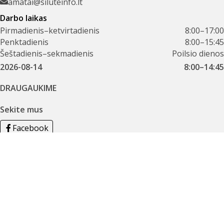
amatai@siluteinfo.lt
Darbo laikas
Pirmadienis–ketvirtadienis
8:00–17:00
Penktadienis
8:00–15:45
Šeštadienis–sekmadienis
Poilsio dienos
2026-08-14
8:00–14:45
DRAUGAUKIME
Sekite mus
Facebook
Instagram
Įvertinkite mus
Atsakykite į kelis trumpus klausimus ir padėkite mums
tobulinti paslaugas.
Pildyti vertinimo anketą