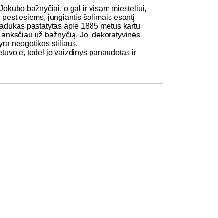
kūbo bažnyčiai, o gal ir visam miesteliui,
is pėstiesiems, jungiantis šalimais esantį
iadukas pastatytas apie 1885 metus kartu
tų anksčiau už bažnyčią. Jo dekoratyvinės
yra neogotikos stiliaus.
Lietuvoje, todėl jo vaizdinys panaudotas ir