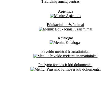
Tradicinių amatų centras
Apie mus
Edukaciniai užsiėmimai
Katalogas
Paveldo meistrai ir amatininkai
Prašymo formos ir kiti dokumentai