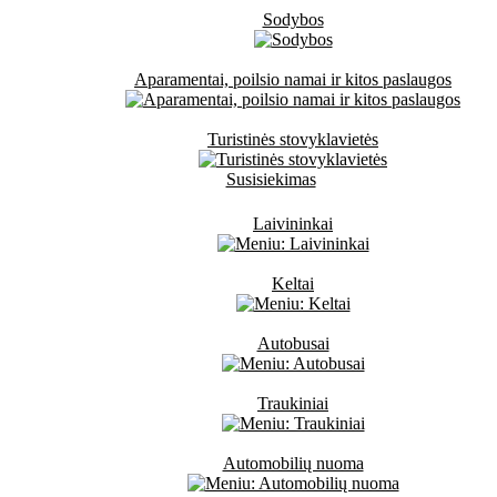
Sodybos
Aparamentai, poilsio namai ir kitos paslaugos
Turistinės stovyklavietės
Susisiekimas
Laivininkai
Keltai
Autobusai
Traukiniai
Automobilių nuoma