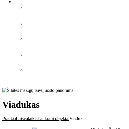
Viadukas
Pradžia
Laisvalaikis
Lankomi objektai
Viadukas