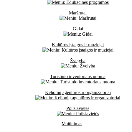
Maršrutai
Gidai
Kultūros įstaigos ir muziejai
Žvejyba
Turistinio inventoriaus nuoma
Kelionių agentūros ir organizatoriai
Poilsiavietės
Maitinimas