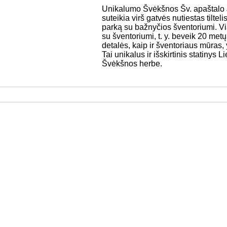
Unikalumo Švėkšnos Šv. apaštalo Jo
suteikia virš gatvės nutiestas tiltel
parką su bažnyčios šventoriumi. V
su šventoriumi, t. y. beveik 20 me
detalės, kaip ir šventoriaus mūras, 
Tai unikalus ir išskirtinis statinys 
Švėkšnos herbe.