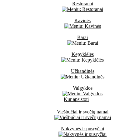
Restoranai
Kavinės
Barai
Kepyklėlės
Užkandinės
Valgyklos
Kur apsistoti
Viešbučiai ir svečių namai
Nakvynės ir pusryčiai