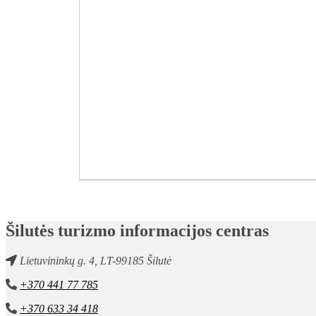
Šilutės turizmo informacijos centras
Lietuvininkų g. 4, LT-99185 Šilutė
+370 441 77 785
+370 633 34 418