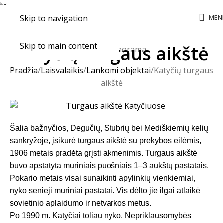
MEN
Skip to navigation
Skip to main content
Katyčių turgaus aikštė
Pradžia
Laisvalaikis
Lankomi objektai
Katyčių turgaus
aikštė
Šalia bažnyčios, Degučių, Stubrių bei Mediškiemių kelių
sankryžoje, įsikūrė turgaus aikštė su prekybos eilėmis,
1906 metais pradėta grįsti akmenimis. Turgaus aikštė
buvo apstatyta mūriniais puošniais 1–3 aukštų pastatais.
Pokario metais visai sunaikinti apylinkių vienkiemiai,
nyko senieji mūriniai pastatai. Vis dėlto jie ilgai atlaikė
sovietinio aplaidumo ir netvarkos metus.
Po 1990 m. Katyčiai toliau nyko. Nepriklausomybės