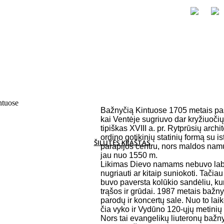
Apie mus
Bažnyčią Kintuose 1705 metais pasta
kai Ventėje sugriuvo dar kryžiuoči
tipiškas XVIII a. pr. Rytprūsių archi
ordino gotikinių statinių formą su i
ŠILUTĖS KRAŠTAS
parapijos centru, nors maldos namus 
jau nuo 1550 m.
Likimas Dievo namams nebuvo labai
nugriauti ar kitaip suniokoti. Tači
buvo paversta kolūkio sandėliu, k
trąšos ir grūdai. 1987 metais bažny
parodų ir koncertų sale. Nuo to lai
čia vyko ir Vydūno 120-ųjų metinių
Nors tai evangelikų liuteronų baž