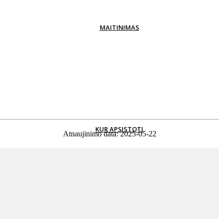
MAITINIMAS
Restoranai
Kavinės
Barai
Kepyklėlės
Užkandinės
KUR APSISTOTI
Atnaujinimo data: 2025-05-22
iešbučiai ir svečių
Nakvynės ir pusryčiai
Sodybos
Aparamentai, poils
namai
namai ir kitos