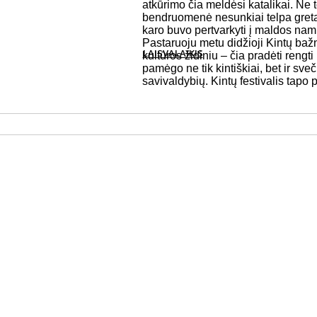
Šilutės krašto
Nemuno deltos
Leidiniai
Nuorodos
atkūrimo čia meldėsi katalikai. Ne 
miesteliai
regioninis
bendruomenė nesunkiai telpa gret
parkas
karo buvo pertvarkyti į maldos nam
Pastaruoju metu didžioji Kintų baž
LAISVALAIKIS
kultūros židiniu – čia pradėti rengt
pamėgo ne tik kintiškiai, bet ir sveč
savivaldybių. Kintų festivalis tapo 
Pramogos
Ekskursijos
Edukacinės programos
ziejai
Žvejyba
Turistinio inventoriaus nuoma
Kelionių a
organiz