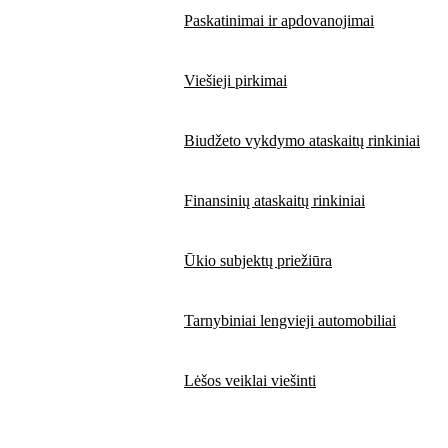
Paskatinimai ir apdovanojimai
Viešieji pirkimai
Biudžeto vykdymo ataskaitų rinkiniai
Finansinių ataskaitų rinkiniai
Ūkio subjektų priežiūra
Tarnybiniai lengvieji automobiliai
Lėšos veiklai viešinti