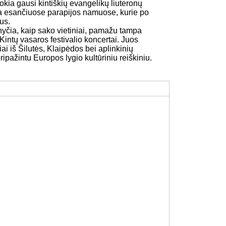
tokia gausi kintiškių evangelikų liuteronų
a esančiuose parapijos namuose, kurie po
us.
nyčia, kaip sako vietiniai, pamažu tampa
i Kintų vasaros festivalio koncertai. Juos
iai iš Šilutės, Klaipėdos bei aplinkinių
pripažintu Europos lygio kultūriniu reiškiniu.
Maršrutai
Gidai
gentūros ir
Poilsiavietės
atoriai