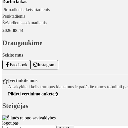
Darbo laikas
Pirmadienis–ketvirtadienis
Penktadienis
Šeštadienis–sekmadienis
2026-08-14
Draugaukime
Sekite mus
Facebook
Instagram
Įvertinkite mus
Atsakykite į kelis trumpus klausimus ir padėkite mums tobulinti pa
Pildyti vertinimo anketą
Steigėjas