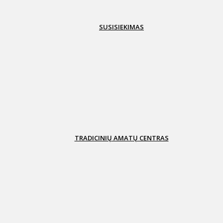
paslaugos
SUSISIEKIMAS
Laivininkai
Keltai
Autobusai
Traukiniai
Automob
nuo
TRADICINIŲ AMATŲ CENTRAS
Apie mus
Edukaciniai
Katalogas
užsiėmimai
Paveldo meistrai ir