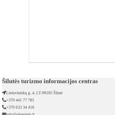
Šilutės turizmo informacijos centras
Lietuvininkų g. 4, LT-99185 Šilutė
+370 441 77 785
+370 633 34 418
V
info@siluteinfo.lt