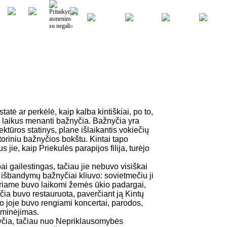
tė ar perkėlė, kaip kalba kintiškiai, po to,
ų laikus menanti bažnyčia. Bažnyčia yra
tektūros statinys, plane išlaikantis vokiečių
storiniu bažnyčios bokštu. Kintai tapo
jie, kaip Priekulės parapijos filija, turėjo
 gailestingas, tačiau jie nebuvo visiškai
au išbandymų bažnyčiai kliuvo: sovietmečiu ji
uriame buvo laikomi žemės ūkio padargai,
čia buvo restauruota, paverčiant ją Kintų
ko joje buvo rengiami koncertai, parodos,
 minėjimas.
nyčia, tačiau nuo Nepriklausomybės