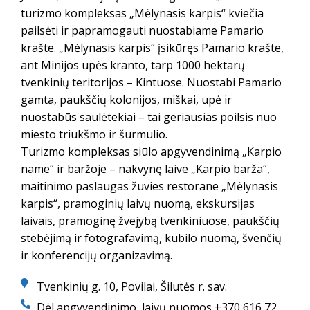
turizmo kompleksas „Mėlynasis karpis“ kviečia
pailsėti ir papramogauti nuostabiame Pamario
krašte. „Mėlynasis karpis“ įsikūręs Pamario krašte,
ant Minijos upės kranto, tarp 1000 hektarų
tvenkinių teritorijos – Kintuose. Nuostabi Pamario
gamta, paukščių kolonijos, miškai, upė ir
nuostabūs saulėtekiai – tai geriausias poilsis nuo
miesto triukšmo ir šurmulio.
Turizmo kompleksas siūlo apgyvendinimą „Karpio
name“ ir baržoje – nakvynę laive „Karpio barža“,
maitinimo paslaugas žuvies restorane „Mėlynasis
karpis“, pramoginių laivų nuomą, ekskursijas
laivais, pramoginę žvejybą tvenkiniuose, paukščių
stebėjimą ir fotografavimą, kubilo nuomą, švenčių
ir konferencijų organizavimą.
Tvenkinių g. 10, Povilai, Šilutės r. sav.
Dėl apgyvendinimo, laivų nuomos +370 616 72