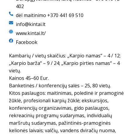
402
dėl maitinimo +370 441 69 510
info@kintai.lt
www.kintai.lt/
Facebook
Kambarių / vietų skaičius: „Karpio namas“ – 4 / 12;
„Karpio barža“ – 9 / 24; „Karpio pirties namas“ – 4
vietų.
Kainos 45–60 Eur.
Banketinės / konferencijų salės – 25, 80 vietų.
Kitos paslaugos: maitinimas, poledinė ir pramoginė
žūklė, profesionali karpių žūklė; ekskursijos,
konferencijų organizavimas, gido paslaugos,
rekreacinių programų sudarymas, individualių
maršrutų sudarymas, pažintinės-pramoginės
kelionės laivais; valčių, vandens dviračių nuoma,