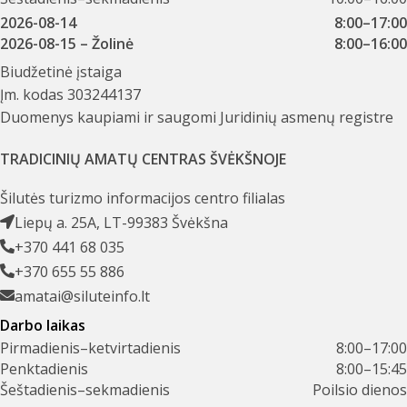
2026-08-14
8:00–17:00
2026-08-15
– Žolinė
8:00–16:00
Biudžetinė įstaiga
Įm. kodas 303244137
Duomenys kaupiami ir saugomi Juridinių asmenų registre
TRADICINIŲ AMATŲ CENTRAS ŠVĖKŠNOJE
Šilutės turizmo informacijos centro filialas
Liepų a. 25A, LT-99383 Švėkšna
+370 441 68 035
+370 655 55 886
amatai@siluteinfo.lt
Darbo laikas
Pirmadienis–ketvirtadienis
8:00–17:00
Penktadienis
8:00–15:45
Šeštadienis–sekmadienis
Poilsio dienos