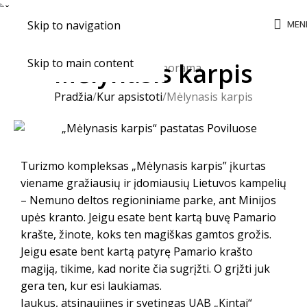
MEN
Skip to navigation
Skip to main content
Mėlynasis karpis
Pradžia
Kur apsistoti
Mėlynasis karpis
Turizmo kompleksas „Mėlynasis karpis” įkurtas
viename gražiausių ir įdomiausių Lietuvos kampelių
– Nemuno deltos regioniniame parke, ant Minijos
upės kranto. Jeigu esate bent kartą buvę Pamario
krašte, žinote, koks ten magiškas gamtos grožis.
Jeigu esate bent kartą patyrę Pamario krašto
magiją, tikime, kad norite čia sugrįžti. O grįžti juk
gera ten, kur esi laukiamas.
Jaukus, atsinaujinęs ir svetingas UAB „Kintai“