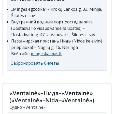
„Mingės egzotika“ – Krokų Lankos g. 33, Minija,
Šilutės r. sav.
Внутренний водный порт Уостадвариса
(Uostadvario vidaus vandens uostas) –
Uostadvario g. 47, Uostadvaris, Šilutės r. sav.
Пассажирская пристань Ниды (Nidos keleivinė
prieplauka) – Naglių g. 16, Neringa
Веб-сайт:
mingeskaimas.lt
Забронировать билеты
«Ventainė»–Нида–«Ventainė»
(«Ventainė»–Nida–«Ventainė»)
Судно «Ventainė»