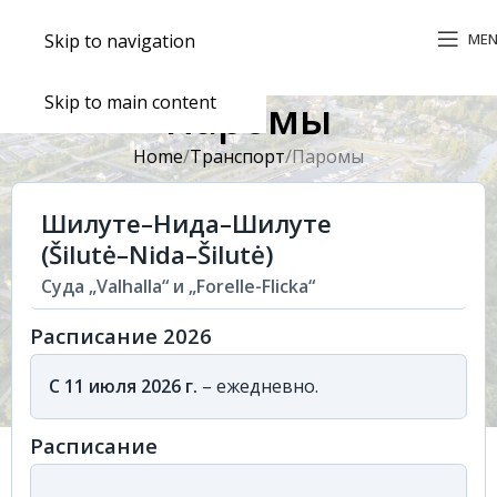
ME
Skip to navigation
Skip to main content
Паромы
Home
Транспорт
Паромы
Шилуте–Нида–Шилуте
(Šilutė–Nida–Šilutė)
Суда „Valhalla“ и „Forelle-Flicka“
Расписание 2026
С 11 июля 2026 г.
– ежедневно.
Расписание