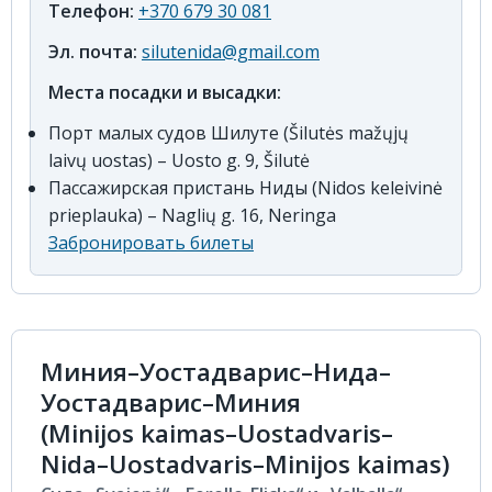
Телефон:
+370 679 30 081
Эл. почта:
silutenida@gmail.com
Места посадки и высадки:
Порт малых судов Шилуте (Šilutės mažųjų
laivų uostas) – Uosto g. 9, Šilutė
Пассажирская пристань Ниды (Nidos keleivinė
prieplauka) – Naglių g. 16, Neringa
Забронировать билеты
Миния–Уостадварис–Нида–
Уостадварис–Миния
(Minijos kaimas–Uostadvaris–
Nida–Uostadvaris–Minijos kaimas)