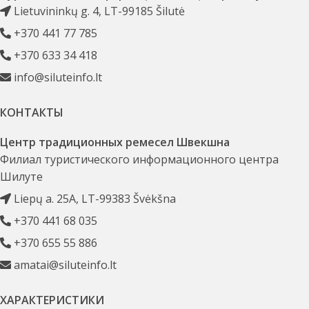
Lietuvininkų g. 4, LT-99185 Šilutė
+370 441 77 785
+370 633 34 418
info@siluteinfo.lt
КОНТАКТЫ
Центр традиционных ремесел Швекшна
Филиал туристического информационного центра
Шилуте
Liepų a. 25A, LT-99383 Švėkšna
+370 441 68 035
+370 655 55 886
amatai@siluteinfo.lt
ХАРАКТЕРИСТИКИ