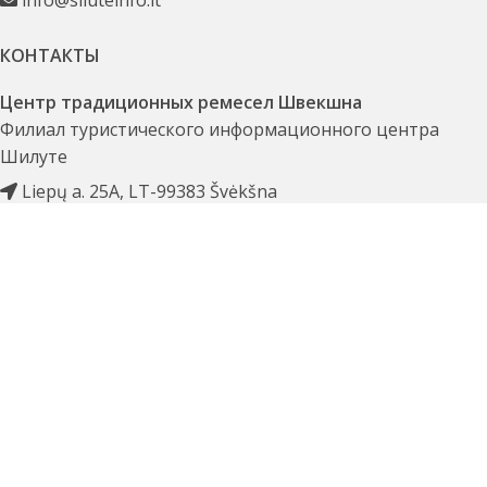
КОНТАКТЫ
Центр традиционных ремесел Швекшна
Филиал туристического информационного центра
Шилуте
Liepų a. 25A, LT-99383 Švėkšna
+370 441 68 035
+370 655 55 886
amatai@siluteinfo.lt
ХАРАКТЕРИСТИКИ
Туристический информационный центр Шилуте
Код предприятия 303244137
Бюджетное учреждение