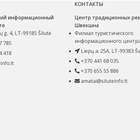
КОНТАКТЫ
кий информационный
Центр традиционных ре
те
Швекшна
ų g. 4, LT-99185 Šilutė
Филиал туристического
информационного центр
7 785
Liepų a. 25A, LT-99383 Š
4 418
+370 441 68 035
info.lt
+370 655 55 886
amatai@siluteinfo.lt