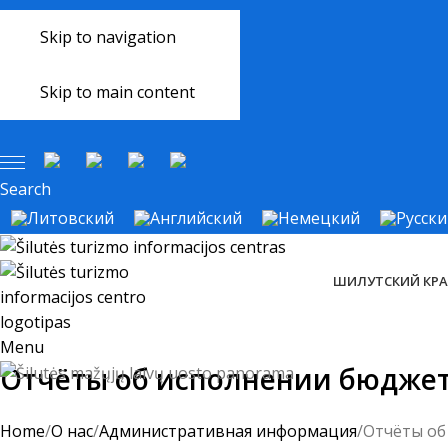
+370 441 77 785
+370 633 34 418
Skip to navigation
INFO@SILUTEINFO.LT
Skip to main content
Search
ШИЛУТСКИЙ КР
Menu
Отчёты об исполнении бюдже
Home
О нас
Административная информация
Отчёты об