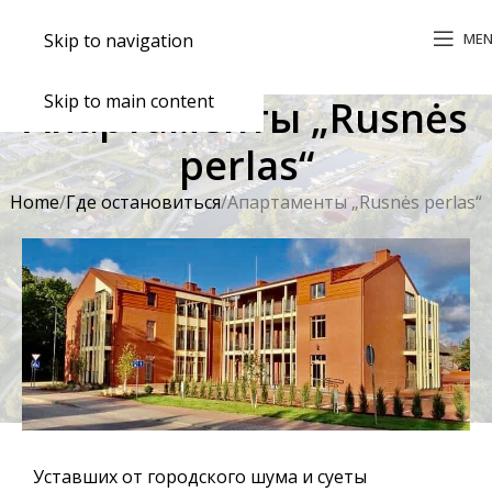
ME
Skip to navigation
Skip to main content
Апартаменты „Rusnės
perlas“
Home
Где остановиться
Апартаменты „Rusnės perlas“
Уставших от городского шума и суеты