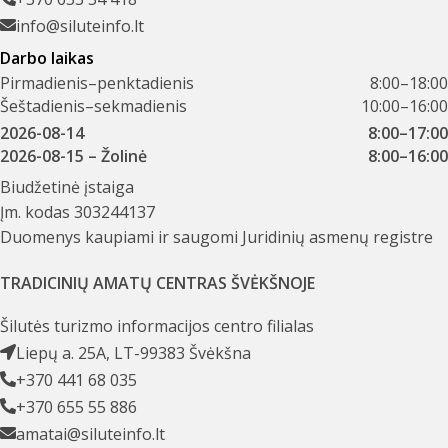
info@siluteinfo.lt
Darbo laikas
Pirmadienis–penktadienis
8:00–18:00
Šeštadienis–sekmadienis
10:00–16:00
2026-08-14
8:00–17:00
2026-08-15
– Žolinė
8:00–16:00
Biudžetinė įstaiga
Įm. kodas 303244137
Duomenys kaupiami ir saugomi Juridinių asmenų registre
TRADICINIŲ AMATŲ CENTRAS ŠVĖKŠNOJE
Šilutės turizmo informacijos centro filialas
Liepų a. 25A, LT-99383 Švėkšna
+370 441 68 035
+370 655 55 886
amatai@siluteinfo.lt