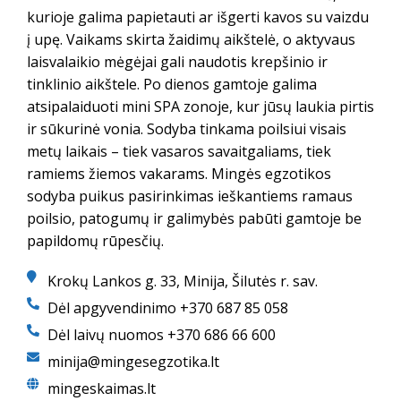
kurioje galima papietauti ar išgerti kavos su vaizdu
į upę. Vaikams skirta žaidimų aikštelė, o aktyvaus
laisvalaikio mėgėjai gali naudotis krepšinio ir
tinklinio aikštele. Po dienos gamtoje galima
atsipalaiduoti mini SPA zonoje, kur jūsų laukia pirtis
ir sūkurinė vonia. Sodyba tinkama poilsiui visais
metų laikais – tiek vasaros savaitgaliams, tiek
ramiems žiemos vakarams. Mingės egzotikos
sodyba puikus pasirinkimas ieškantiems ramaus
poilsio, patogumų ir galimybės pabūti gamtoje be
papildomų rūpesčių.
Krokų Lankos g. 33, Minija, Šilutės r. sav.
Dėl apgyvendinimo +370 687 85 058
Dėl laivų nuomos +370 686 66 600
minija@mingesegzotika.lt
mingeskaimas.lt