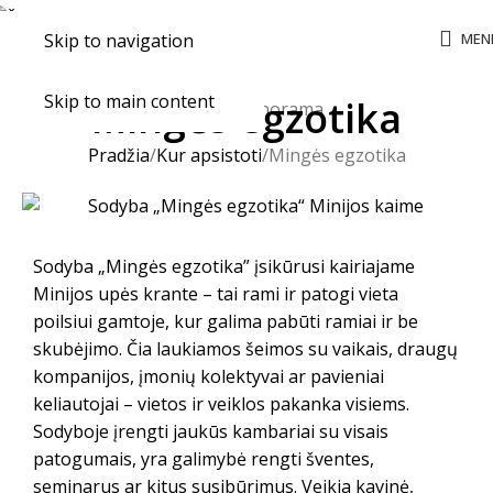
MEN
Skip to navigation
Skip to main content
Mingės egzotika
Pradžia
Kur apsistoti
Mingės egzotika
Sodyba „Mingės egzotika” įsikūrusi kairiajame
Minijos upės krante – tai rami ir patogi vieta
poilsiui gamtoje, kur galima pabūti ramiai ir be
skubėjimo. Čia laukiamos šeimos su vaikais, draugų
kompanijos, įmonių kolektyvai ar pavieniai
keliautojai – vietos ir veiklos pakanka visiems.
Sodyboje įrengti jaukūs kambariai su visais
patogumais, yra galimybė rengti šventes,
seminarus ar kitus susibūrimus. Veikia kavinė,