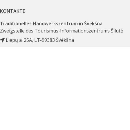
KONTAKTE
Traditionelles Handwerkszentrum in Švėkšna
Zweigstelle des Tourismus-Informationszentrums Šilutė
Liepų a. 25A, LT-99383 Švėkšna
+370 441 68 035
+370 655 55 886
amatai@siluteinfo.lt
EIGENSCHAFTEN
Tourismus-Informationszentrum Šilutė
Unternehmenscode 303244137
Haushaltsrechtliche Institution
Im Register der juristischen Personen erfasste und
gespeicherte Daten