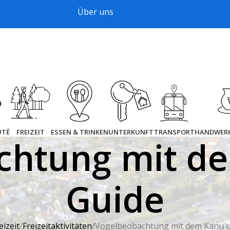
Über uns
UTĖ
FREIZEIT
ESSEN & TRINKEN
UNTERKUNFT
TRANSPORT
HANDWER
chtung mit d
Guide
eizeit
Freizeitaktivitäten
Vogelbeobachtung mit dem Kanu 