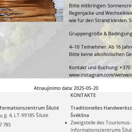
Bitte mitbringen: Sonnencre
Regenjacke und Wechselklei
wie für den Strand kleiden.
Gruppengröße & Bedingung
4–10 Teilnehmer. Ab 16 Jahr
Bitte keine alkoholischen G
Kontakt und Buchung: +370 
www.instagram.com/wetwei
Atnaujinimo data: 2025-05-20
KONTAKTE
formationszentrum Šilutė
Traditionelles Handwerks
ų g. 4, LT-99185 Šilutė
Švėkšna
Zweigstelle des Tourismus-
7 785
Informationszentrums Šilut