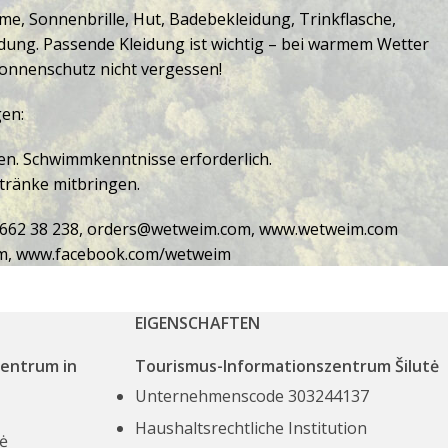
me, Sonnenbrille, Hut, Badebekleidung, Trinkflasche,
dung. Passende Kleidung ist wichtig – bei warmem Wetter
 Sonnenschutz nicht vergessen!
en:
en. Schwimmkenntnisse erforderlich.
etränke mitbringen.
662 38 238,
orders@wetweim.com,
www.wetweim.com
m,
www.facebook.com/wetweim
EIGENSCHAFTEN
zentrum in
Tourismus-Informationszentrum Šilutė
Unternehmenscode 303244137
Haushaltsrechtliche Institution
ė