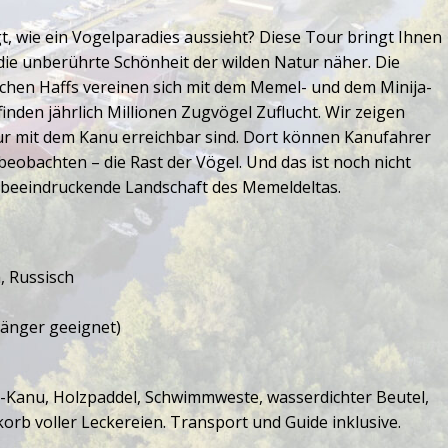
t, wie ein Vogelparadies aussieht? Diese Tour bringt Ihnen
 die unberührte Schönheit der wilden Natur näher. Die
chen Haffs vereinen sich mit dem Memel- und dem Minija-
 finden jährlich Millionen Zugvögel Zuflucht. Wir zeigen
nur mit dem Kanu erreichbar sind. Dort können Kanufahrer
bachten – die Rast der Vögel. Und das ist noch nicht
ie beeindruckende Landschaft des Memeldeltas.
h, Russisch
nfänger geeignet)
-Kanu, Holzpaddel, Schwimmweste, wasserdichter Beutel,
korb voller Leckereien. Transport und Guide inklusive.